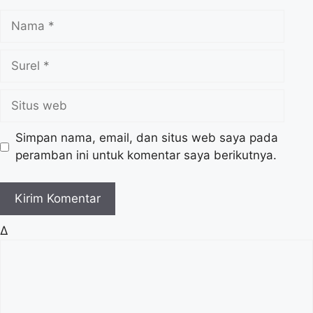
N
a
m
S
a
u
r
S
e
i
l
t
Simpan nama, email, dan situs web saya pada
u
peramban ini untuk komentar saya berikutnya.
s
w
e
b
Δ