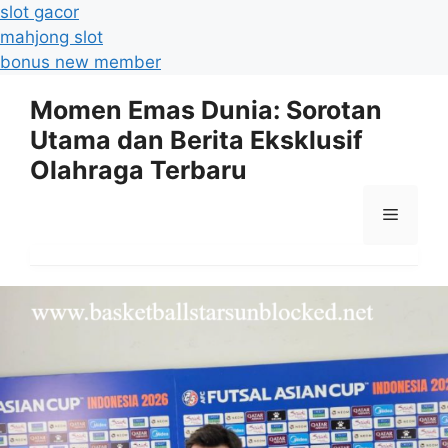
slot gacor
mahjong slot
bonus new member
Langsung
Momen Emas Dunia: Sorotan
ke
Utama dan Berita Eksklusif
isi
Olahraga Terbaru
Menu