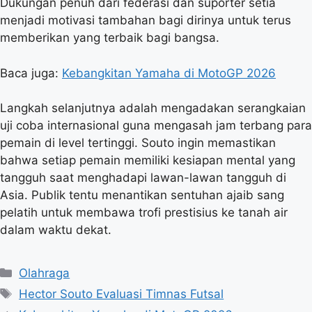
Dukungan penuh dari federasi dan suporter setia
menjadi motivasi tambahan bagi dirinya untuk terus
memberikan yang terbaik bagi bangsa.
Baca juga:
Kebangkitan Yamaha di MotoGP 2026
Langkah selanjutnya adalah mengadakan serangkaian
uji coba internasional guna mengasah jam terbang para
pemain di level tertinggi. Souto ingin memastikan
bahwa setiap pemain memiliki kesiapan mental yang
tangguh saat menghadapi lawan-lawan tangguh di
Asia. Publik tentu menantikan sentuhan ajaib sang
pelatih untuk membawa trofi prestisius ke tanah air
dalam waktu dekat.
K
Olahraga
a
T
Hector Souto Evaluasi Timnas Futsal
t
a