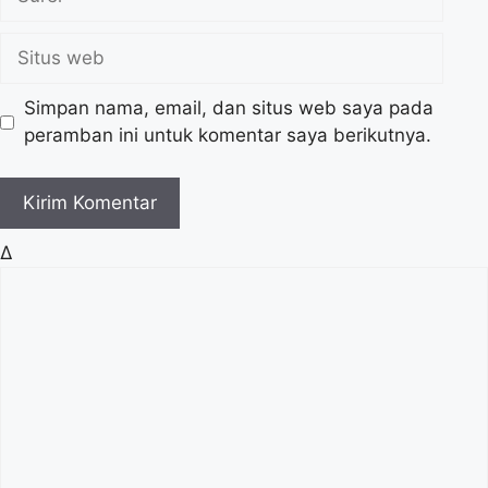
a
u
r
S
e
i
l
t
Simpan nama, email, dan situs web saya pada
u
peramban ini untuk komentar saya berikutnya.
s
w
e
b
Δ