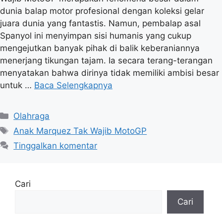
dunia balap motor profesional dengan koleksi gelar
juara dunia yang fantastis. Namun, pembalap asal
Spanyol ini menyimpan sisi humanis yang cukup
mengejutkan banyak pihak di balik keberaniannya
menerjang tikungan tajam. Ia secara terang-terangan
menyatakan bahwa dirinya tidak memiliki ambisi besar
untuk …
Baca Selengkapnya
K
Olahraga
a
T
Anak Marquez Tak Wajib MotoGP
t
a
Tinggalkan komentar
e
g
g
o
Cari
r
i
Cari