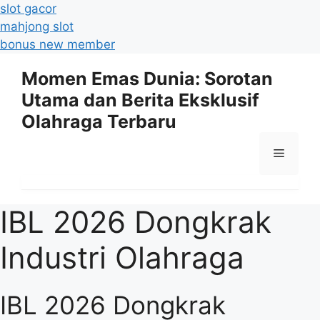
slot gacor
mahjong slot
bonus new member
Langsung
Momen Emas Dunia: Sorotan
ke
Utama dan Berita Eksklusif
isi
Olahraga Terbaru
Menu
IBL 2026 Dongkrak
Industri Olahraga
IBL 2026 Dongkrak