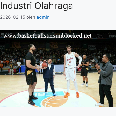
Industri Olahraga
2026-02-15
oleh
admin