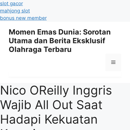
slot gacor
mahjong slot
bonus new member
Langsung
Momen Emas Dunia: Sorotan
ke
Utama dan Berita Eksklusif
isi
Olahraga Terbaru
Menu
Nico OReilly Inggris
Wajib All Out Saat
Hadapi Kekuatan