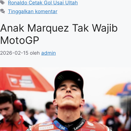
T
Ronaldo Cetak Gol Usai Ultah
t
a
Tinggalkan komentar
e
g
g
Anak Marquez Tak Wajib
o
r
MotoGP
i
2026-02-15
oleh
admin