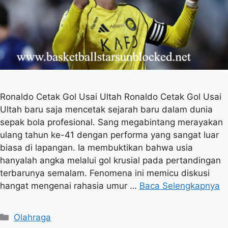
Ronaldo Cetak Gol Usai Ultah Ronaldo Cetak Gol Usai
Ultah baru saja mencetak sejarah baru dalam dunia
sepak bola profesional. Sang megabintang merayakan
ulang tahun ke-41 dengan performa yang sangat luar
biasa di lapangan. Ia membuktikan bahwa usia
hanyalah angka melalui gol krusial pada pertandingan
terbarunya semalam. Fenomena ini memicu diskusi
hangat mengenai rahasia umur …
Baca Selengkapnya
K
Olahraga
a