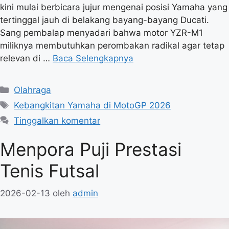
kini mulai berbicara jujur mengenai posisi Yamaha yang
tertinggal jauh di belakang bayang-bayang Ducati.
Sang pembalap menyadari bahwa motor YZR-M1
miliknya membutuhkan perombakan radikal agar tetap
relevan di …
Baca Selengkapnya
K
Olahraga
a
T
Kebangkitan Yamaha di MotoGP 2026
t
a
Tinggalkan komentar
e
g
g
Menpora Puji Prestasi
o
r
Tenis Futsal
i
2026-02-13
oleh
admin